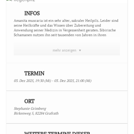
INFOS
Amanita muscaria ist ein sehr alter, sakraler Heilpilz. Leider sind
seine Heilkräfte und das Wissen über Zubereitung und
Anwendung seiner Medizin in Vergessenheit geraten. Sibirische
Schamanen nutzen ihn seit tausenden von Jahren in ihren
Zeremonien und auch in den nordischeren Ländern ist er noch
ein selbstverständlicher Teil der Naturheilkunde.
In diesem Kurs werde ich dich in das Wissen, Zubereitung,
mehr anzeigen
Einnahme und Heilwirkung von Amanita muscaria einführen und
meine eigenen Erfahrungen und Erfahrungsberichte von anderen
Menschen mit dir teilen, die Amanita eingenommen haben.
An sieben Abenden werden wir uns mit den verschiedenen
TERMIN
Heilaspekten von Amanita beschäftigen. Dazu nutzen wir
Meditationen, Rituale und Elemente der Aufstellungsarbeit. Zum
03. Dez 2025, 19:30 (Mi) - 03. Dez 2025, 21:00 (Mi)
Abschluss unseres Kurses findet ein Seminartag in Grafrath statt.
Wenn du Interesse an diesem Kurs hast, melde dich gerne bei mir,
um persönlich über Inhalte und Ablauf zu sprechen.
ORT
Stephanie Grimberg
Birkenweg 5, 82284 Grafrath
Termin: jeweils Mittwoch, 29. Oktober – 17. Dezember 2025 &
Samstag, 21. Dezember 2025
Zeiten: Mittwoch 19.30 – 21 Uhr und Samstag 10.00 – 17.00 Uhr