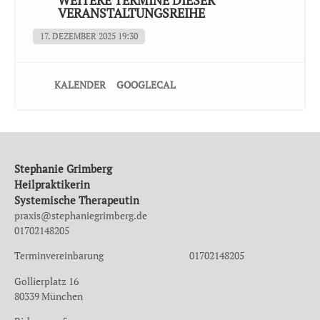
WEITERE TERMINE DIESER
Seminar-Kosten: 550 Euro
VERANSTALTUNGSREIHE
Ort: Mittwochs online, Samstag Birkenweg 5, 82284 Grafrath
17. DEZEMBER 2025 19:30
Leitung: Stephanie Grimberg
ZUR ANMELDUNG
KALENDER
GOOGLECAL
Stephanie Grimberg
Heilpraktikerin
Systemische Therapeutin
praxis@stephaniegrimberg.de
01702148205
Terminvereinbarung 01702148205
Gollierplatz 16
80339 München