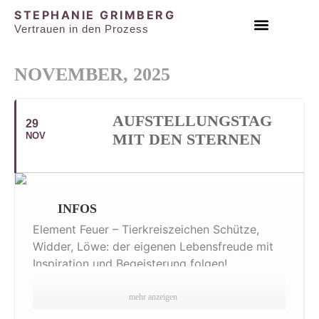
STEPHANIE GRIMBERG
Vertrauen in den Prozess
EINZEL & PAAR SESSIONS
NOVEMBER, 2025
AUFSTELLUNGSTAG
29
NOV
MIT DEN STERNEN
INFOS
Element Feuer – Tierkreiszeichen Schütze,
Widder, Löwe: der eigenen Lebensfreude mit
Inspiration und Begeisterung folgen!
mehr anzeigen
Mittels Elementen der Aufstellungsarbeit werden wir die aktuelle
astrologische Zeitqualität und Aspekte deines individuellen