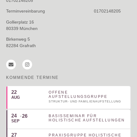
01702148205
Ort: Birkenweg 5, 82284 Grafrath
Terminvereinbarung 01702148205
Leitung: Joy Grimberg & Natalie Rosenhauer
Gollierplatz 16
80339 München
Birkenweg 5
ANMELDUNG
82284 Grafrath
KOMMENDE TERMINE
22
OFFENE
AUFSTELLUNGSGRUPPE
AUG
STRUKTUR- UND FAMILIENAUFSTELLUNG
24
26
BASISSEMINAR FÜR
HOLISTISCHE AUFSTELLUNGEN
SEP
27
PRAXISGRUPPE HOLISTISCHE