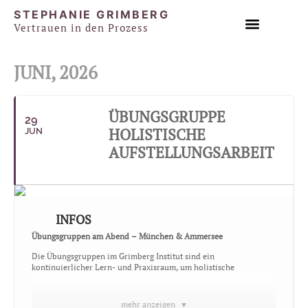
STEPHANIE GRIMBERG
Vertrauen in den Prozess
EINZEL & PAAR SESSIONS
JUNI, 2026
ÜBUNGSGRUPPE
29
HOLISTISCHE
JUN
AUFSTELLUNGSARBEIT
INFOS
Übungsgruppen am Abend – München & Ammersee
Die Übungsgruppen im Grimberg Institut sind ein
kontinuierlicher Lern- und Praxisraum, um holistische
Aufstellungsarbeit regelmäßig zu üben, zu integrieren und in
Qualität zu vertiefen. Die Abende werden von am Institut
ausgebildeten und autorisierten Facilitator:innen geleitet, die
mehr anzeigen