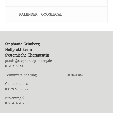
kombinieren und leicht erweitern kannst. 1. Vier Elemente
Aufstellung 2. Aufstellung zu deinem spirituellen Ursprung und
deiner Berufung
KALENDER
GOOGLECAL
– Wir üben die bereits erlernten Tools in den Formaten
anzuwenden.
Seminar-Kosten: 540 Euro zzgl. 19% MwSt.
Ort: Birkenweg 5, 82284 Grafrath
Leitung: Stephanie Grimberg
Stephanie Grimberg
ANMELDUNG
Heilpraktikerin
Systemische Therapeutin
praxis@stephaniegrimberg.de
01702148205
Terminvereinbarung 01702148205
Gollierplatz 16
80339 München
Birkenweg 5
82284 Grafrath