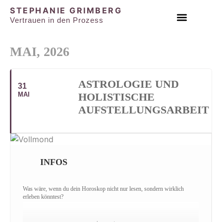
STEPHANIE GRIMBERG
Vertrauen in den Prozess
EINZEL & PAAR SESSIONS
MAI, 2026
ASTROLOGIE UND
31
MAI
HOLISTISCHE
AUFSTELLUNGSARBEIT
INFOS
Was wäre, wenn du dein Horoskop nicht nur lesen, sondern wirklich
erleben könntest?
In diesem besonderen Tagesseminar verbinde ich gemeinsam mit Natalie
Rosenhauer die Tiefe der holistischen Aufstellungsarbeit mit der Weisheit